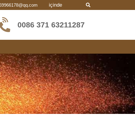
içinde
69966178@qq.com
0086 371 63211287