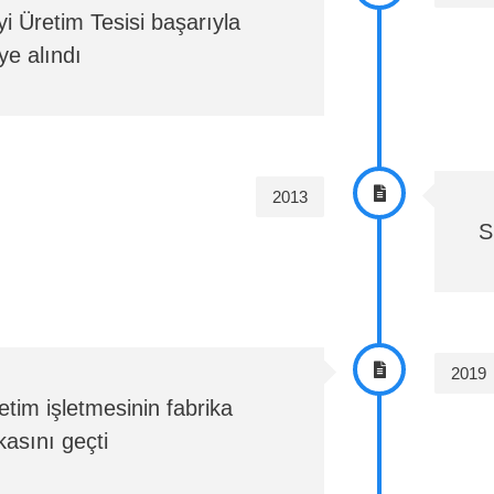
i Üretim Tesisi başarıyla
ye alındı
2013
S
2019
etim işletmesinin fabrika
ikasını geçti