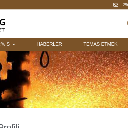
29
:% S
HABERLER
TEMAS ETMEK
Profili