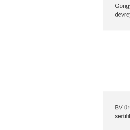
Gongy
devre
BV ür
sertif