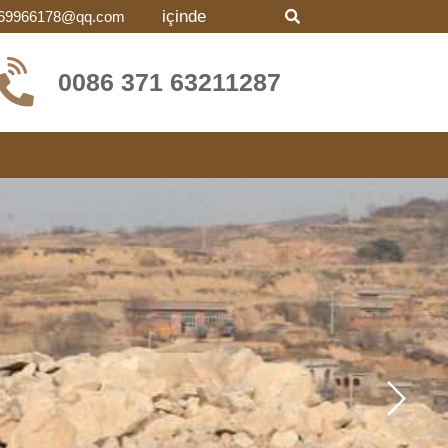
içinde
69966178@qq.com
0086 371 63211287
sertleşen kum vb. için yeni tip bir