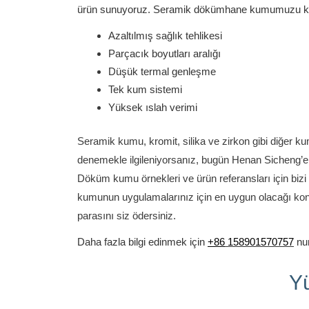
ürün sunuyoruz.
Seramik dökümhane kumumuzu kulla
Azaltılmış sağlık tehlikesi
Parçacık boyutları aralığı
Düşük termal genleşme
Tek kum sistemi
Yüksek ıslah verimi
Seramik kumu, kromit, silika ve zirkon gibi diğer kum
denemekle ilgileniyorsanız, bugün Henan Sicheng’e 
Döküm kumu örnekleri ve ürün referansları için bizi
kumunun uygulamalarınız için en uygun olacağı kon
parasını siz ödersiniz.
Daha fazla bilgi edinmek için
+86
158901570757
num
Y