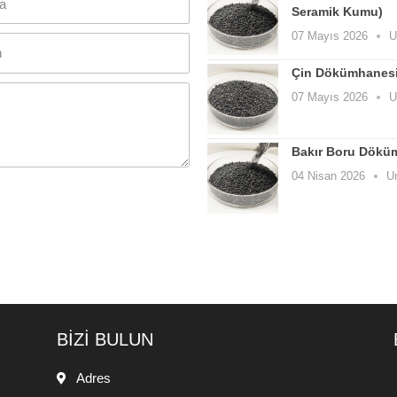
Seramik Kumu)
07 Mayıs 2026
U
Çin Dökümhanesi
07 Mayıs 2026
U
Bakır Boru Döküm
04 Nisan 2026
U
BİZİ BULUN
Adres