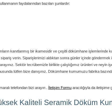
nmanın faydalarından bazıları şunlardır:
ların kanıtlanmış bir ikamesidir ve çeşitli dökümhane işlemlerinde kul
sipariş verin.
Siparişlerimizi aldıktan sonra günler içinde göndermek i
 arayınız.
Sektör tecrübemizle birlikte çalıştığımız ürünleri ve neyin iş
usunda lütfen bize danışınız.
Dökümhane kumumuzu fabrika bazında d
aralı telefondan bizi arayın .
İletişim Formu
aracılığıyla da iletişime 
üksek Kaliteli Seramik Döküm Ku