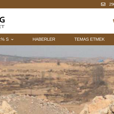
29
:% S
HABERLER
TEMAS ETMEK
BİLGİ
çirgenliği avantajı ile hassas döküm, kaplamalı kum ve kendiliğinden 
döküm malzemesidir.