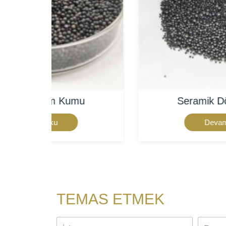
u
Seramik Döküm Kumu
Devamını oku
TEMAS ETMEK