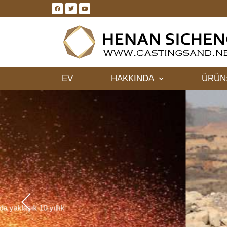
EV
HAKKINDA
ÜRÜN
İnce yüzey pürüzsüzlüğü ve hava ge