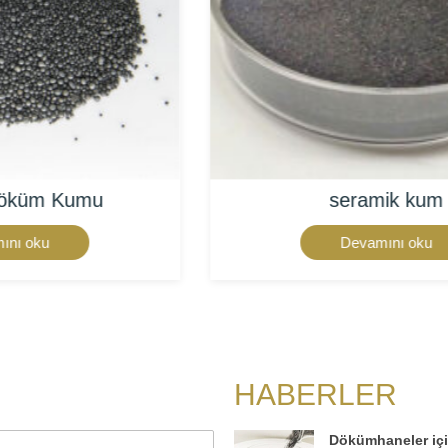
seramik kum
Devamını oku
HABERLER
Dökümhaneler iç