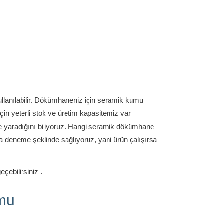
lanılabilir.
Dökümhaneniz için seramik kumu
çin yeterli stok ve üretim kapasitemiz var.
e yaradığını biliyoruz.
Hangi seramik dökümhane
eneme şeklinde sağlıyoruz, yani ürün çalışırsa
geçebilirsiniz
.
mu