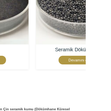
Seramik Döküm Kumu
Devamını oku
in Çin seramik kumu (Dökümhane Küresel