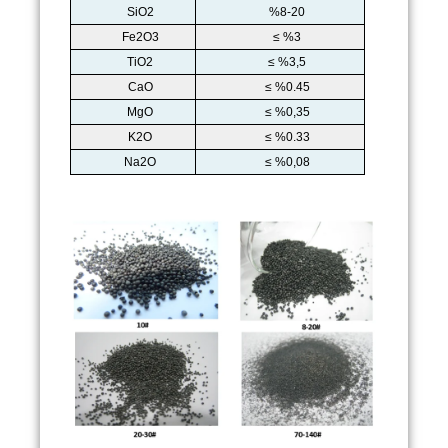
SiO2
%8-20
Fe2O3
≤ %3
TiO2
≤ %3,5
CaO
≤ %0.45
MgO
≤ %0,35
K2O
≤ %0.33
Na2O
≤ %0,08