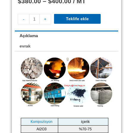
$
380.00
–
$
400.00
/ MT
Teklife ekle
-
+
Açıklama
evrak
Kompozisyon
içerik
Al2O3
%70-75