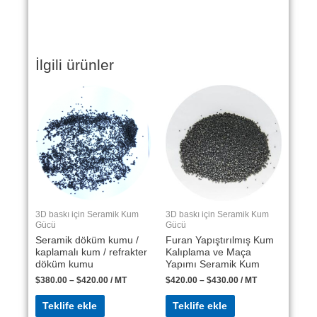
İlgili ürünler
3D baskı için Seramik Kum
3D baskı için Seramik Kum
Gücü
Gücü
Seramik döküm kumu /
Furan Yapıştırılmış Kum
kaplamalı kum / refrakter
Kalıplama ve Maça
döküm kumu
Yapımı Seramik Kum
$
380.00
–
$
420.00
/ MT
$
420.00
–
$
430.00
/ MT
Teklife ekle
Teklife ekle