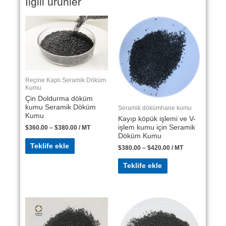
İlgili ürünler
Reçine Kaplı Seramik Döküm
Kumu
Çin Doldurma döküm
kumu Seramik Döküm
Seramik dökümhane kumu
Kumu
Kayıp köpük işlemi ve V-
işlem kumu için Seramik
$
360.00
–
$
380.00
/ MT
Döküm Kumu
Teklife ekle
$
380.00
–
$
420.00
/ MT
Teklife ekle