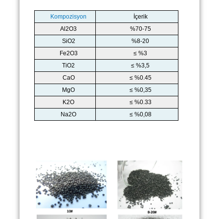
Kompozisyon
İçerik
Al2O3
%70-75
SiO2
%8-20
Fe2O3
≤ %3
TiO2
≤ %3,5
CaO
≤ %0.45
MgO
≤ %0,35
K2O
≤ %0.33
Na2O
≤ %0,08