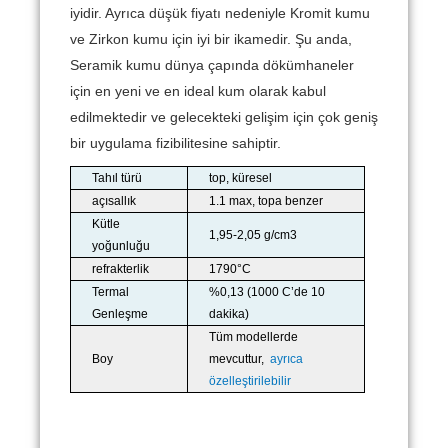
iyidir.
Ayrıca düşük fiyatı nedeniyle Kromit kumu
ve Zirkon kumu için iyi bir ikamedir.
Şu anda,
Seramik kumu dünya çapında dökümhaneler
için en yeni ve en ideal kum olarak kabul
edilmektedir ve gelecekteki gelişim için çok geniş
bir uygulama fizibilitesine sahiptir.
Tahıl türü
top, küresel
açısallık
1.1 max, topa benzer
Kütle
1,95-2,05 g/cm3
yoğunluğu
refrakterlik
1790°C
Termal
%0,13 (1000 C’de 10
Genleşme
dakika)
Tüm modellerde
Boy
mevcuttur,
ayrıca
özelleştirilebilir