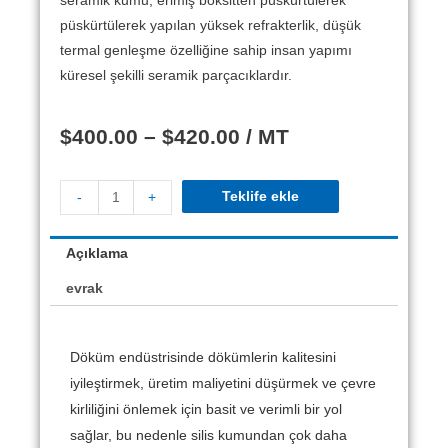
seramik kumu, erimiş boksitten püskürtülerek
püskürtülerek yapılan yüksek refrakterlik, düşük
termal genleşme özelliğine sahip insan yapımı
küresel şekilli seramik parçacıklardır.
$
400.00
–
$
420.00
/ MT
Teklife ekle
-
+
Açıklama
evrak
Döküm endüstrisinde dökümlerin kalitesini
iyileştirmek, üretim maliyetini düşürmek ve çevre
kirliliğini önlemek için basit ve verimli bir yol
sağlar, bu nedenle silis kumundan çok daha