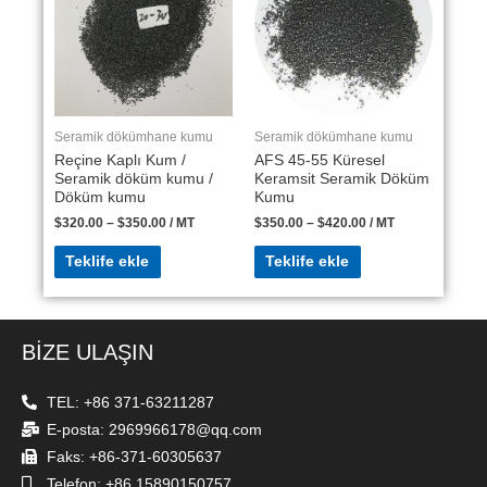
Seramik dökümhane kumu
Seramik dökümhane kumu
Reçine Kaplı Kum /
AFS 45-55 Küresel
Seramik döküm kumu /
Keramsit Seramik Döküm
Döküm kumu
Kumu
$
320.00
–
$
350.00
/ MT
$
350.00
–
$
420.00
/ MT
Teklife ekle
Teklife ekle
BİZE ULAŞIN
TEL: +86 371-63211287
E-posta: 2969966178@qq.com
Faks: +86-371-60305637
Telefon: +86 15890150757